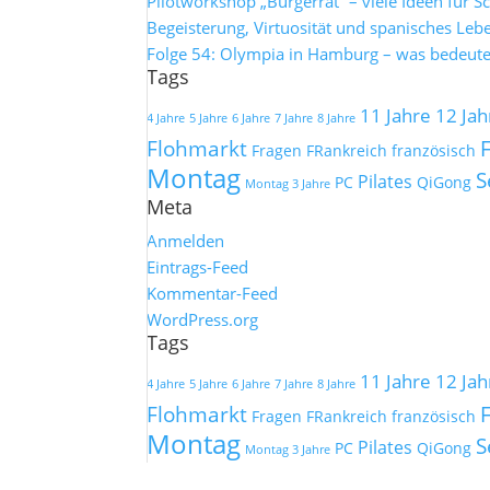
Pilotworkshop „Bürgerrat“ – viele Ideen für S
Begeisterung, Virtuosität und spanisches Leb
Folge 54: Olympia in Hamburg – was bedeutet
Tags
11 Jahre
12 Jah
4 Jahre
5 Jahre
6 Jahre
7 Jahre
8 Jahre
Flohmarkt
Fragen
FRankreich
französisch
Montag
S
Pilates
PC
QiGong
Montag 3 Jahre
Meta
Anmelden
Eintrags-Feed
Kommentar-Feed
WordPress.org
Tags
11 Jahre
12 Jah
4 Jahre
5 Jahre
6 Jahre
7 Jahre
8 Jahre
Flohmarkt
Fragen
FRankreich
französisch
Montag
S
Pilates
PC
QiGong
Montag 3 Jahre