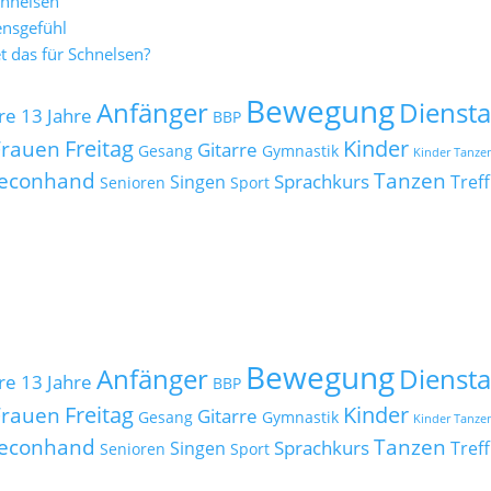
chnelsen
ensgefühl
 das für Schnelsen?
Bewegung
Anfänger
Dienst
re
13 Jahre
BBP
Freitag
Kinder
Frauen
Gitarre
Gesang
Gymnastik
Kinder Tanze
econhand
Tanzen
Sprachkurs
Singen
Treff
Senioren
Sport
Bewegung
Anfänger
Dienst
re
13 Jahre
BBP
Freitag
Kinder
Frauen
Gitarre
Gesang
Gymnastik
Kinder Tanze
econhand
Tanzen
Sprachkurs
Singen
Treff
Senioren
Sport