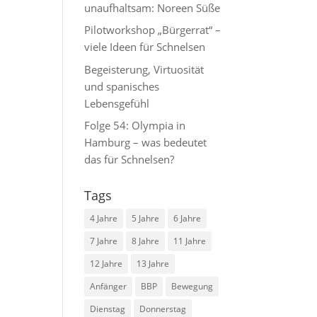
unaufhaltsam: Noreen Süße
Pilotworkshop „Bürgerrat“ –
viele Ideen für Schnelsen
Begeisterung, Virtuosität
und spanisches
Lebensgefühl
Folge 54: Olympia in
Hamburg – was bedeutet
das für Schnelsen?
Tags
4 Jahre
5 Jahre
6 Jahre
7 Jahre
8 Jahre
11 Jahre
12 Jahre
13 Jahre
Anfänger
BBP
Bewegung
Dienstag
Donnerstag