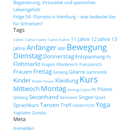
Begeisterung, Virtuosität und spanisches
Lebensgefühl
Folge 54: Olympia in Hamburg – was bedeutet das
für Schnelsen?
Tags
11 Jahre
12 Jahre
13
4 Jahre
5 Jahre
6 Jahre
7 Jahre
8 Jahre
Bewegung
Anfänger
Jahre
BBP
Dienstag
Donnerstag
Entspannung
Fit
Flohmarkt
Fragen
FRankreich
französisch
Freitag
Frauen
Gitarre
Gesang
Gymnastik
Kurs
Kinder
Kleidung
Kinder Tanzen
Montag
Mittwoch
Pilates
PC
Montag 3 Jahre
Seconhand
Singen
QiGong
Senioren
Sport
Yoga
Tanzen
Sprachkurs
Treff
Unterrricht
Yogilates
Zumba
Meta
Anmelden