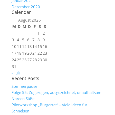
Januar 2021
Dezember 2020
Calendar
August 2026
M
D
M
D
F
S
S
1
2
3
4
5
6
7
8
9
10
11
12
13
14
15
16
17
18
19
20
21
22
23
24
25
26
27
28
29
30
31
« Juli
Recent Posts
Sommerpause
Folge 55: Zugezogen, ausgezeichnet, unaufhaltsam:
Noreen Süße
Pilotworkshop „Bürgerrat“ – viele Ideen für
Schnelsen