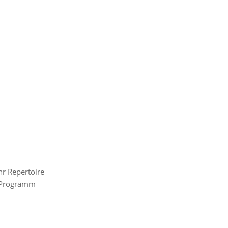
hr Repertoire
es Programm