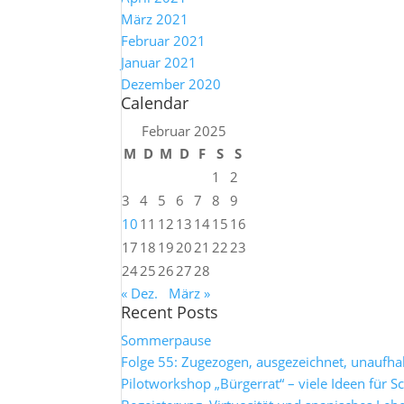
März 2021
Februar 2021
Januar 2021
Dezember 2020
Calendar
Februar 2025
M
D
M
D
F
S
S
1
2
3
4
5
6
7
8
9
10
11
12
13
14
15
16
17
18
19
20
21
22
23
24
25
26
27
28
« Dez.
März »
Recent Posts
Sommerpause
Folge 55: Zugezogen, ausgezeichnet, unaufh
Pilotworkshop „Bürgerrat“ – viele Ideen für S