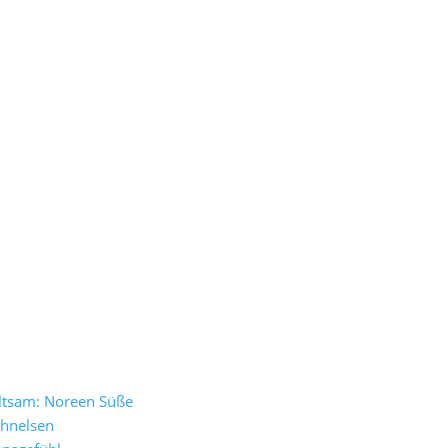
altsam: Noreen Süße
chnelsen