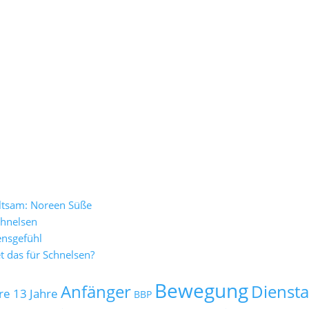
altsam: Noreen Süße
chnelsen
ensgefühl
 das für Schnelsen?
Bewegung
Anfänger
Dienst
re
13 Jahre
BBP