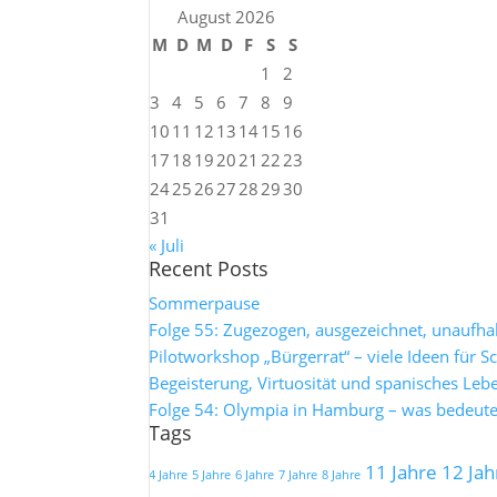
August 2026
M
D
M
D
F
S
S
1
2
3
4
5
6
7
8
9
10
11
12
13
14
15
16
17
18
19
20
21
22
23
24
25
26
27
28
29
30
31
« Juli
Recent Posts
Sommerpause
Folge 55: Zugezogen, ausgezeichnet, unaufh
Pilotworkshop „Bürgerrat“ – viele Ideen für S
Begeisterung, Virtuosität und spanisches Leb
Folge 54: Olympia in Hamburg – was bedeutet
Tags
11 Jahre
12 Jah
4 Jahre
5 Jahre
6 Jahre
7 Jahre
8 Jahre