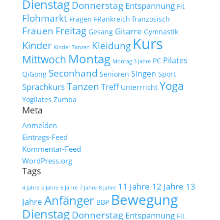
Dienstag
Donnerstag
Entspannung
Fit
Flohmarkt
Fragen
FRankreich
französisch
Freitag
Frauen
Gitarre
Gesang
Gymnastik
Kurs
Kinder
Kleidung
Kinder Tanzen
Montag
Mittwoch
Pilates
PC
Montag 3 Jahre
Seconhand
Singen
QiGong
Senioren
Sport
Yoga
Tanzen
Sprachkurs
Treff
Unterrricht
Yogilates
Zumba
Meta
Anmelden
Eintrags-Feed
Kommentar-Feed
WordPress.org
Tags
11 Jahre
12 Jahre
13
4 Jahre
5 Jahre
6 Jahre
7 Jahre
8 Jahre
Bewegung
Anfänger
Jahre
BBP
Dienstag
Donnerstag
Entspannung
Fit