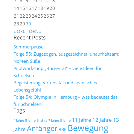
7
8
9
10
11
12
13
14
15
16
17
18
19
20
21
22
23
24
25
26
27
28
29
30
« Okt.
Dez. »
Recent Posts
Sommerpause
Folge 55: Zugezogen, ausgezeichnet, unaufhaltsam:
Noreen Süße
Pilotworkshop „Bürgerrat“ – viele Ideen für
Schnelsen
Begeisterung, Virtuosität und spanisches
Lebensgefühl
Folge 54: Olympia in Hamburg – was bedeutet das
für Schnelsen?
Tags
11 Jahre
12 Jahre
13
4 Jahre
5 Jahre
6 Jahre
7 Jahre
8 Jahre
Bewegung
Anfänger
Jahre
BBP