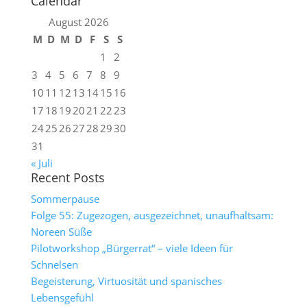
Calendar
August 2026
M
D
M
D
F
S
S
1
2
3
4
5
6
7
8
9
10
11
12
13
14
15
16
17
18
19
20
21
22
23
24
25
26
27
28
29
30
31
« Juli
Recent Posts
Sommerpause
Folge 55: Zugezogen, ausgezeichnet, unaufhaltsam:
Noreen Süße
Pilotworkshop „Bürgerrat“ – viele Ideen für
Schnelsen
Begeisterung, Virtuosität und spanisches
Lebensgefühl