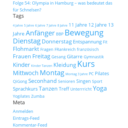
Folge 54: Olympia in Hamburg – was bedeutet das
für Schnelsen?
Tags
11 Jahre
12 Jahre
13
4 Jahre
5 Jahre
6 Jahre
7 Jahre
8 Jahre
Bewegung
Anfänger
Jahre
BBP
Dienstag
Donnerstag
Entspannung
Fit
Flohmarkt
Fragen
FRankreich
französisch
Freitag
Frauen
Gitarre
Gesang
Gymnastik
Kurs
Kinder
Kleidung
Kinder Tanzen
Montag
Mittwoch
Pilates
PC
Montag 3 Jahre
Seconhand
Singen
QiGong
Senioren
Sport
Yoga
Tanzen
Sprachkurs
Treff
Unterrricht
Yogilates
Zumba
Meta
Anmelden
Eintrags-Feed
Kommentar-Feed