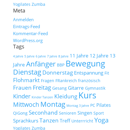
Yogilates
Zumba
Meta
Anmelden
Eintrags-Feed
Kommentar-Feed
WordPress.org
Tags
11 Jahre
12 Jahre
13
4 Jahre
5 Jahre
6 Jahre
7 Jahre
8 Jahre
Bewegung
Anfänger
Jahre
BBP
Dienstag
Donnerstag
Entspannung
Fit
Flohmarkt
Fragen
FRankreich
französisch
Freitag
Frauen
Gitarre
Gesang
Gymnastik
Kurs
Kinder
Kleidung
Kinder Tanzen
Montag
Mittwoch
Pilates
PC
Montag 3 Jahre
Seconhand
Singen
QiGong
Senioren
Sport
Yoga
Tanzen
Sprachkurs
Treff
Unterrricht
Yogilates
Zumba