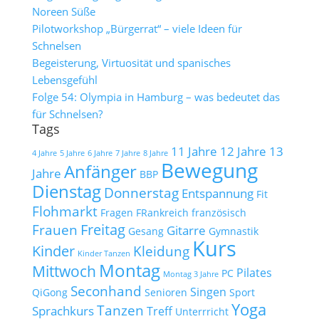
Noreen Süße
Pilotworkshop „Bürgerrat“ – viele Ideen für
Schnelsen
Begeisterung, Virtuosität und spanisches
Lebensgefühl
Folge 54: Olympia in Hamburg – was bedeutet das
für Schnelsen?
Tags
11 Jahre
12 Jahre
13
4 Jahre
5 Jahre
6 Jahre
7 Jahre
8 Jahre
Bewegung
Anfänger
Jahre
BBP
Dienstag
Donnerstag
Entspannung
Fit
Flohmarkt
Fragen
FRankreich
französisch
Freitag
Frauen
Gitarre
Gesang
Gymnastik
Kurs
Kinder
Kleidung
Kinder Tanzen
Montag
Mittwoch
Pilates
PC
Montag 3 Jahre
Seconhand
Singen
QiGong
Senioren
Sport
Yoga
Tanzen
Sprachkurs
Treff
Unterrricht