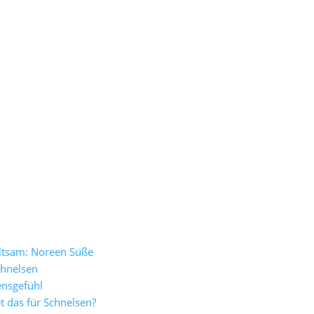
altsam: Noreen Süße
chnelsen
ensgefühl
 das für Schnelsen?