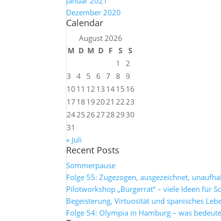
Januar 2021
Dezember 2020
Calendar
August 2026
M
D
M
D
F
S
S
1
2
3
4
5
6
7
8
9
10
11
12
13
14
15
16
17
18
19
20
21
22
23
24
25
26
27
28
29
30
31
« Juli
Recent Posts
Sommerpause
Folge 55: Zugezogen, ausgezeichnet, unaufh
Pilotworkshop „Bürgerrat“ – viele Ideen für S
Begeisterung, Virtuosität und spanisches Leb
Folge 54: Olympia in Hamburg – was bedeutet