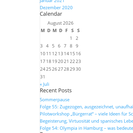
Januar 2021
Dezember 2020
Calendar
August 2026
M
D
M
D
F
S
S
1
2
3
4
5
6
7
8
9
10
11
12
13
14
15
16
17
18
19
20
21
22
23
24
25
26
27
28
29
30
31
« Juli
Recent Posts
Sommerpause
Folge 55: Zugezogen, ausgezeichnet, unaufh
Pilotworkshop „Bürgerrat“ – viele Ideen für S
Begeisterung, Virtuosität und spanisches Leb
Folge 54: Olympia in Hamburg – was bedeutet