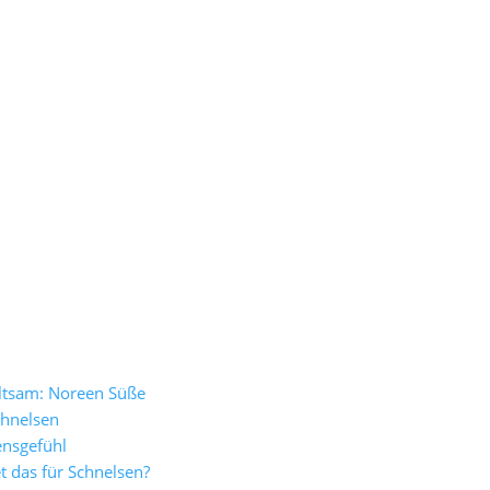
altsam: Noreen Süße
chnelsen
ensgefühl
 das für Schnelsen?