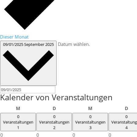
Dieser Monat
Datum wählen.
09/01/2025
September 2025
Kalender von Veranstaltungen
Montag
Dienstag
Mittwoch
Don
M
D
M
D
0
0
0
0
Veranstaltungen
Veranstaltungen
Veranstaltungen
Veranstaltun
1
2
3
4
0
0
0
0