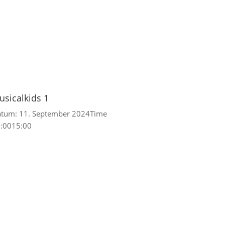
usicalkids 1
atum:
11. September 2024
Time
:0015:00