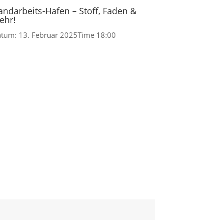
andarbeits-Hafen – Stoff, Faden &
ehr!
atum:
13. Februar 2025
Time
18:00