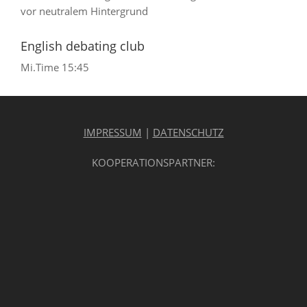
English debating club
Mi.
Time
15:45
IMPRESSUM
|
DATENSCHUTZ
KOOPERATIONSPARTNER: