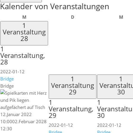
Kalender von Veranstaltungen
Montag
Dienstag
Mit
M
D
M
1
Veranstaltung
28
1
Veranstaltung,
28
2022-01-12
1
1
Bridge
Veranstaltung
Veranstalt
Bridge
29
30
1
1
Veranstaltung,
Veranstaltu
29
30
12.Januar 2022
10:00
02.Februar 2028
2022-01-12
2022-01-12
12:30
Bridge
Bridge