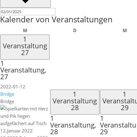
Kalender von Veranstaltungen
Montag
Dienstag
Mit
M
D
M
1
Veranstaltung
27
1
Veranstaltung,
27
2022-01-12
1
1
Bridge
Veranstaltung
Veranstalt
Bridge
28
29
1
1
Veranstaltung,
Veranstaltu
28
29
12.Januar 2022