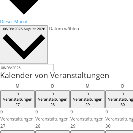
Dieser Monat
Datum wählen.
08/08/2026
August 2026
Kalender von Veranstaltungen
Montag
Dienstag
Mittwoch
Don
M
D
M
D
0
0
0
0
Veranstaltungen
Veranstaltungen
Veranstaltungen
Veranstaltun
27
28
29
30
0
0
0
0
Veranstaltungen,
Veranstaltungen,
Veranstaltungen,
Veranstaltun
27
28
29
30