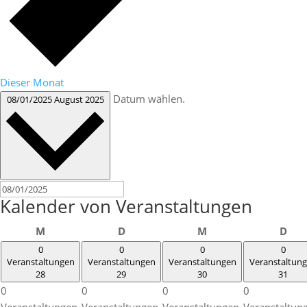
Dieser Monat
Datum wählen.
08/01/2025
August 2025
Kalender von Veranstaltungen
Montag
Dienstag
Mittwoch
Don
M
D
M
D
0
0
0
0
Veranstaltungen
Veranstaltungen
Veranstaltungen
Veranstaltun
28
29
30
31
0
0
0
0
Veranstaltungen,
Veranstaltungen,
Veranstaltungen,
Veranstaltun