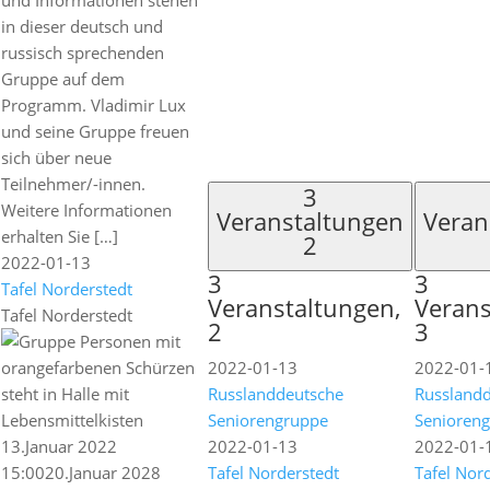
und Informationen stehen
in dieser deutsch und
russisch sprechenden
Gruppe auf dem
Programm. Vladimir Lux
und seine Gruppe freuen
sich über neue
Teilnehmer/-innen.
3
Weitere Informationen
Veranstaltungen
Veran
erhalten Sie […]
2
2022-01-13
3
3
Tafel Norderstedt
Veranstaltungen,
Verans
Tafel Norderstedt
2
3
2022-01-13
2022-01-
Russlanddeutsche
Russland
Seniorengruppe
Senioren
13.Januar 2022
2022-01-13
2022-01-
15:00
20.Januar 2028
Tafel Norderstedt
Tafel Nor