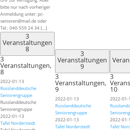
Uhr zur Verfügung. Aber
bitte nur nach vorheriger
Anmeldung unter: pc-
senioren@mail.de oder
Tel.: 040-559 24 34 […]
3
Veranstaltungen
8
3
3
Veranstaltungen
Veran
Veranstaltungen,
9
8
3
3
2022-01-13
Veranstaltungen,
Verans
9
10
Russlanddeutsche
Seniorengruppe
2022-01-13
2022-01-
Russlanddeutsche
Russlanddeutsche
Russland
Seniorengruppe
Seniorengruppe
Senioren
2022-01-13
2022-01-13
2022-01-
Tafel Norderstedt
Tafel Norderstedt
Tafel Nor